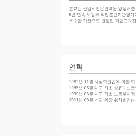
본교는 산업체전문인력을 양성배출
6년 연속 노동부 직업훈련기관평가에
우수한 기관으로 인정된 직업교육
연혁
1982년 11월 사설학원법에 의한 
1995년 05월 대구 최초 섬유패션
1999년 06월 대구 최초 노동부
2001년 08월 기관 확장 위치변경(
2001년 10월 (사)한국학원총연
2001년 10월 대구광역시 중구청장
2002년 01월 직업능력개발훈련시설
2002년 07월 대구광역시 훈련우수
2004년 11월 노동부 실업자 교육