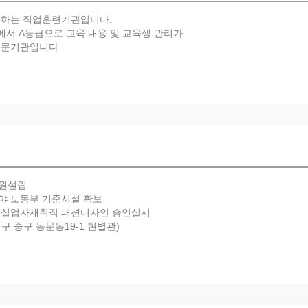
 하는 직업훈련기관입니다.
서 A등급으로 교육 내용 및 교육생 관리가
전문기관입니다.
학원설립
분야 노동부 기준시설 확보
지정 실업자재취직 패션디자인 승인실시
대구 중구 동문동19-1 현별관)
합회 기술교육협의회 표창
 표창
 1호 지정
기관 표창
기관 평가 A등급 획득