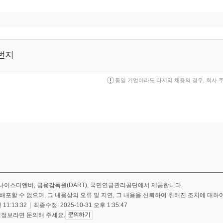
OU체결
리 MOU체결
교 천연염색교육 취재방송
평가 A등급 획득
1번지
현재 패션디자인 외 12개 과정 훈련실시
과정선정 (멀티미디어콘텐츠제작, 환경디자인, 제품디자인, 보석디자인, 
동일 기업이라도 타지역 채용의 경우, 회사 
선정(섬유패션소재개발 활용기술)
훈련기관 선정
과정 선정
어콘텐츠, 스마트웹앱개발, 패턴메이킹, 보석디자인)
 훈련과정 선정(보석실무디자인, 3D프린터를 활용한 제품디자인)
 대구지역센터 선정
 방송
조명으로 교체
디자인과제 평가전시회
중부소방서 소방안전교육팀 특강실시
나이스디엔비, 금융감독원(DART), 국민연금관리공단에서 제공합니다.
통 "취준생" 편 촬영 방송
배포할 수 없으며, 그 내용상의 오류 및 지연, 그 내용을 신뢰하여 취해진 조치에 대하
17년 이수자평가 A 획득
 11:13:32
|
최종수정: 2025-10-31 오후 1:35:47
문의하기
업정보라면 문의해 주세요.