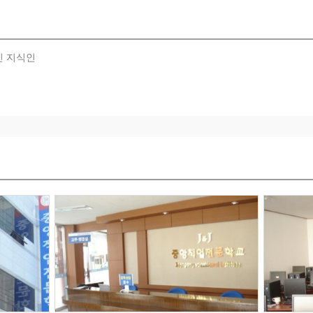
 표창
회 우수교육기관 지정
기관 평가 A등급 획득
RC 산학협력인 우수 교육기관 지정
기관 평가 A등급 획득
인 지식인
협력체결
조합 산학협력 체결
리 유공자 수상
기관 평가 A등급 획득
교육품질인증 획득
구 동문동 18-1번지, 19-1번지 별관)
관 및 우수교사 표창
육기관 평가 A등급 획득
 산학협력 체결
과정개발 우수기관 선정
대통령상 수상
사 노동부 장관상 수상
 우수사례 발표
등급 획득
중소기업 컨소시엄 구성
야 중소기업 컨소시엄 협약