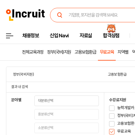
채용정보
신입 Navi
자료실
합격상점
전체교육과정
정부(국비)지원
고용보험환급
무료교육
지역별
정부(국비지원)
고용보험환급
결과 내 검색
분야별
수강료지원
능력개발카
정부(국비)
고용보험환
무료교육