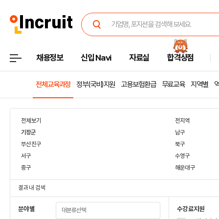
채용정보
신입 Navi
자료실
합격상점
전체교육과정
정부(국비)지원
고용보험환급
무료교육
지역별
전체보기
전지역
기장군
남구
부산진구
북구
서구
수영구
중구
해운대구
결과 내 검색
분야별
수강료지원