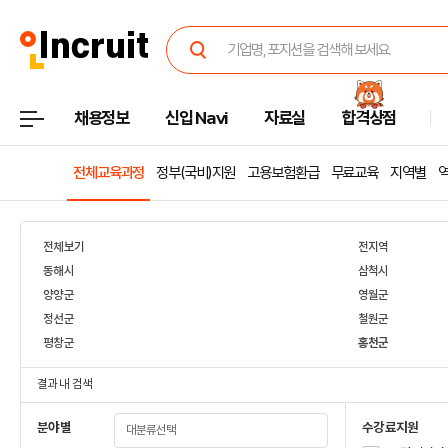
채용정보
신입 Navi
자료실
합격상점
전체교육과정
정부(국비)지원
고용보험환급
무료교육
지역별
전체보기
전지역
동해시
삼척시
양양군
영월군
정선군
철원군
평창군
홍천군
결과 내 검색
분야별
수강료지원