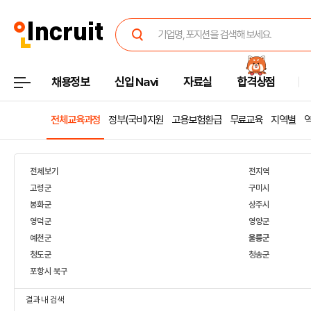
채용정보
신입 Navi
자료실
합격상점
전체교육과정
정부(국비)지원
고용보험환급
무료교육
지역별
전체보기
전지역
고령군
구미시
봉화군
상주시
영덕군
영양군
예천군
울릉군
청도군
청송군
포항시 북구
결과 내 검색