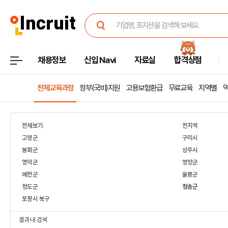
채용정보
신입 Navi
자료실
합격상점
전체교육과정
정부(국비)지원
고용보험환급
무료교육
지역별
전체보기
전지역
고령군
구미시
봉화군
상주시
영덕군
영양군
예천군
울릉군
청도군
청송군
포항시 북구
결과 내 검색