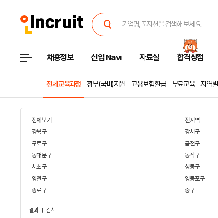
채용정보
신입 Navi
자료실
합격상점
전체교육과정
정부(국비)지원
고용보험환급
무료교육
지역별
전체보기
전지역
강북구
강서구
구로구
금천구
동대문구
동작구
서초구
성동구
양천구
영등포구
종로구
중구
결과 내 검색