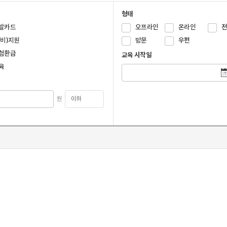
형태
발카드
오프라인
온라인
국비)지원
방문
우편
험환급
교육 시작일
육
원