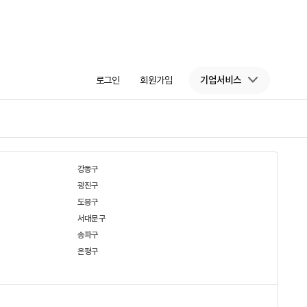
로그인
회원가입
기업서비스
강동구
광진구
도봉구
서대문구
송파구
은평구