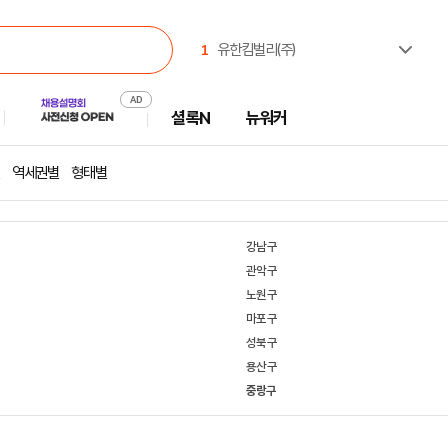
1
유한킴벌리(주)
2
한국산업인력공단
3
(주)셀트리온제약
셜록N
뉴워커
4
한국고용노동교육원
5
한국부동산원
6
진주시시설관리공단
역세권별
형태별
7
주식회사 캠코에프엠씨
8
중앙대학교
9
(사)창조경제혁신센터협의회
강남구
10
(주) 동아일보사
관악구
노원구
마포구
성북구
용산구
중랑구