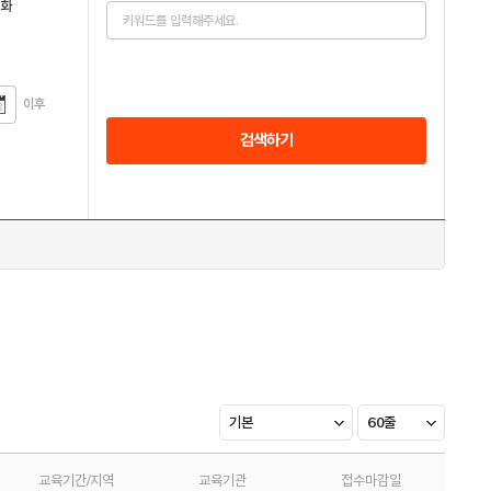
전화
이후
검색하기
기본
60줄
교육기간/지역
교육기관
접수마감일