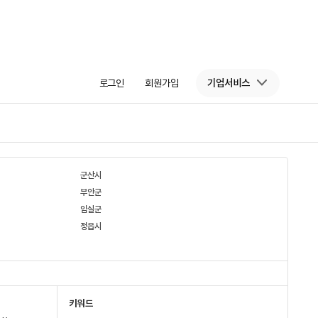
로그인
회원가입
기업서비스
군산시
부안군
임실군
정읍시
키워드