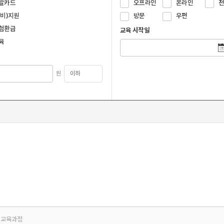
발카드
오프라인
온라인
국비)지원
방문
우편
험환급
교육 시작일
육
원
교육과정