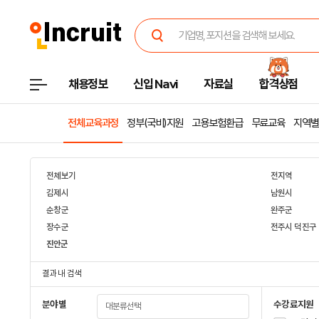
채용정보
신입 Navi
자료실
합격상점
전체교육과정
정부(국비)지원
고용보험환급
무료교육
지역별
전체보기
전지역
김제시
남원시
순창군
완주군
장수군
전주시 덕진구
진안군
결과 내 검색
분야별
수강료지원