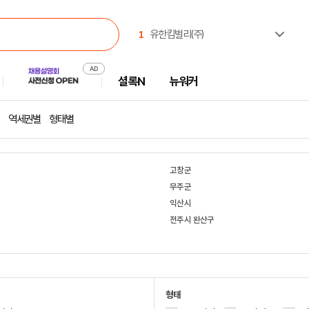
1
유한킴벌리(주)
2
한국산업인력공단
3
(주)셀트리온제약
셜록N
뉴워커
4
한국고용노동교육원
5
한국부동산원
6
진주시시설관리공단
역세권별
형태별
7
주식회사 캠코에프엠씨
8
중앙대학교
9
(사)창조경제혁신센터협의회
고창군
10
(주) 동아일보사
무주군
익산시
전주시 완산구
형태