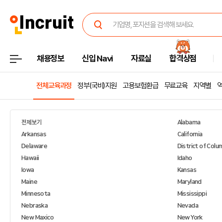
채용정보
신입 Navi
자료실
합격상점
전체교육과정
정부(국비)지원
고용보험환급
무료교육
지역별
전체보기
Alabama
Arkansas
California
Delaware
District of Colu
Hawaii
Idaho
Iowa
Kansas
Maine
Maryland
Minnesota
Mississippi
Nebraska
Nevada
New Maxico
New York