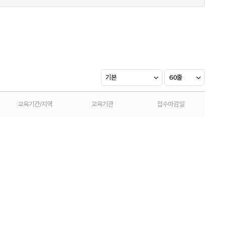
기본
60줄
교육기간/지역
교육기관
접수마감일