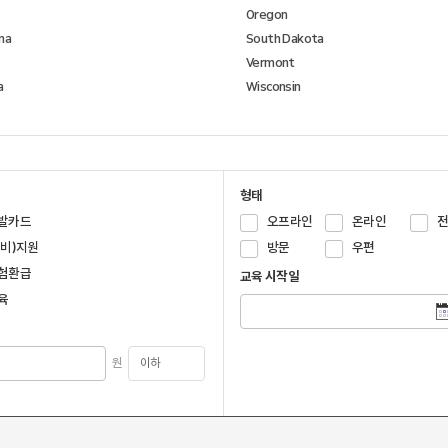
Oregon
na
South Dakota
Vermont
a
Wisconsin
형태
발카드
오프라인
온라인
국비)지원
방문
우편
험환급
교육 시작일
육
원