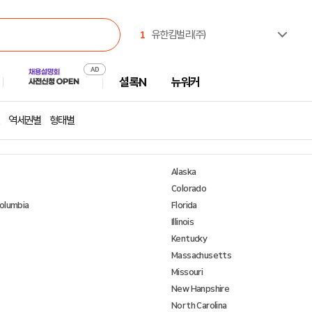
1
유한킴벌리(주)
2
한국부동산원
3
주식회사 캠코에프엠씨
셜록N
뉴워커
4
한국고용노동교육원
5
한국공항공사
6
극지연구소
역세권별
형태별
7
(재)CBS
8
한국벤처투자
9
중앙대학교
Alaska
10
농협경제지주
Colorado
Columbia
Florida
Illinois
Kentucky
Massachusetts
Missouri
New Hanpshire
North Carolina