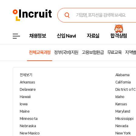
채용정보
신입 Navi
자료실
합격상점
전체교육과정
정부(국비)지원
고용보험환급
무료교육
지역별
전체보기
Alabama
Arkansas
California
Delaware
District of 
Hawaii
Idaho
Iowa
Kansas
Maine
Maryland
Minnesota
Mississippi
Nebraska
Nevada
New Maxico
New York