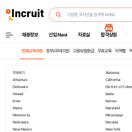
채용정보
신입 Navi
자료실
합격상점
전체교육과정
정부(국비)지원
고용보험환급
무료교육
지역별
전체보기
Alabama
Arkansas
California
Delaware
District of Colu
Hawaii
Idaho
Iowa
Kansas
Maine
Maryland
Minnesota
Mississippi
Nebraska
Nevada
New Maxico
New York