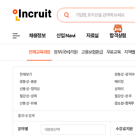
채용정보
신입 Navi
자료실
합격상점
전체교육과정
정부(국비)지원
고용보험환급
무료교육
지역별
전체보기
광동성-광저우
광동성-용문
베이징
산동성-칭따오
상하이
절강성-녕파
절강성-온주
산동성-위해
강소성-창저우
결과 내 검색
분야별
수강료지원