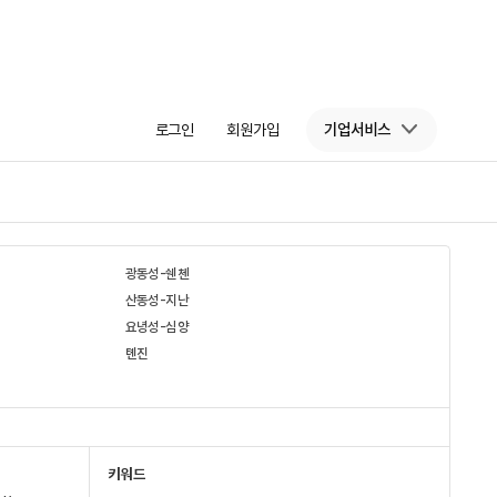
로그인
회원가입
기업서비스
광동성-쉔첸
산동성-지난
요녕성-심양
톈진
키워드