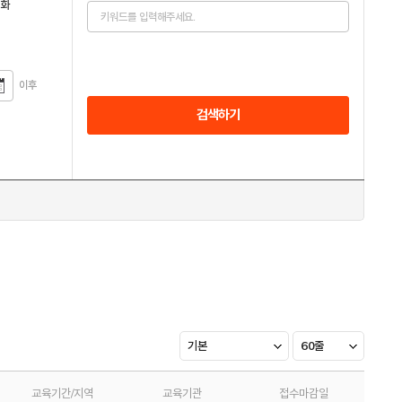
전화
이후
검색하기
기본
60줄
교육기간/지역
교육기관
접수마감일