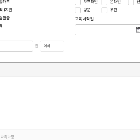
발카드
오프라인
온라인
국비)지원
방문
우편
험환급
교육 시작일
육
원
교육과정