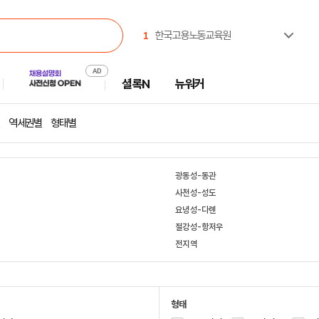
1
한국고용노동교육원
2
극지연구소
3
(재)CBS
셜록N
뉴워커
4
한국부동산원
5
한국수력원자력(주)
6
유한킴벌리(주)
역세권별
형태별
7
중앙대학교
8
서일대학교
9
애경케미칼
광동성-동관
10
대한민국시도지사협의회
사천성-성도
요녕성-다롄
절강성-항저우
전지역
형태