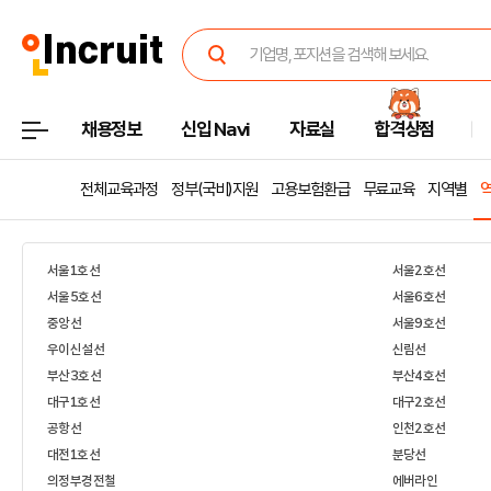
채용정보
신입 Navi
자료실
합격상점
전체교육과정
정부(국비)지원
고용보험환급
무료교육
지역별
서울1호선
서울2호선
서울5호선
서울6호선
중앙선
서울9호선
우이신설선
신림선
부산3호선
부산4호선
대구1호선
대구2호선
공항선
인천2호선
대전1호선
분당선
의정부경전철
에버라인