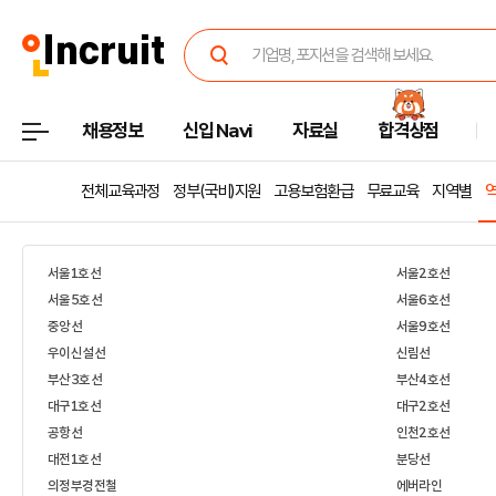
채용정보
신입 Navi
자료실
합격상점
전체교육과정
정부(국비)지원
고용보험환급
무료교육
지역별
서울1호선
서울2호선
서울5호선
서울6호선
중앙선
서울9호선
우이신설선
신림선
부산3호선
부산4호선
대구1호선
대구2호선
공항선
인천2호선
대전1호선
분당선
의정부경전철
에버라인