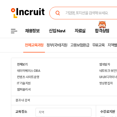
채용정보
신입 Navi
자료실
합격상점
전체교육과정
정부(국비)지원
고용보험환급
무료교육
지역별
전체보기
웹개발자
데이터베이스·DBA
네트워크·보안
컨텐츠·사이트운영
UI·UX디자이
IT기술지원
영상편집자
웹퍼블리셔
결과 내 검색
교육장소
수강료지원