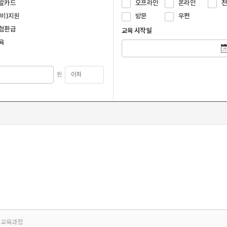
발카드
오프라인
온라인
국비)지원
방문
우편
험환급
교육 시작일
육
원
교육과정