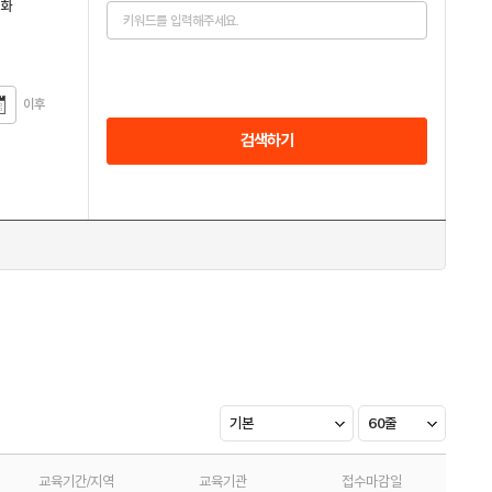
전화
이후
검색하기
기본
60줄
교육기간/지역
교육기관
접수마감일