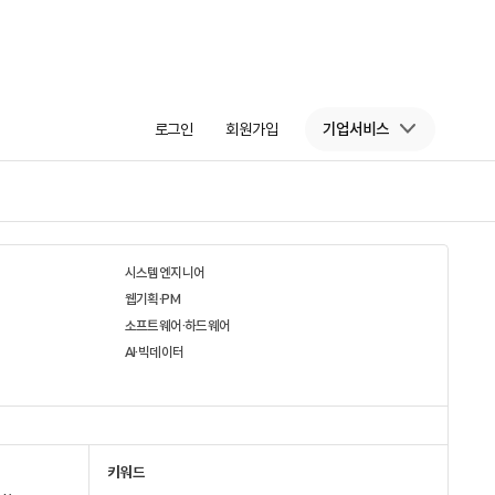
로그인
회원가입
기업서비스
시스템엔지니어
웹기획·PM
소프트웨어·하드웨어
AI·빅데이터
키워드