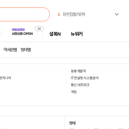
1
유한킴벌리(주)
2
한국고용노동교육원
3
(재)CBS
셜록N
뉴워커
4
한국산업인력공단
5
한국부동산원
6
(주)셀트리온제약
역세권별
형태별
7
주식회사 캠코에프엠씨
8
진주시시설관리공단
9
중앙대학교
응용개발자
10
서일대학교
엔지니어
IT컨설팅·시스템분석
너
통신·네트워크
게임
형태