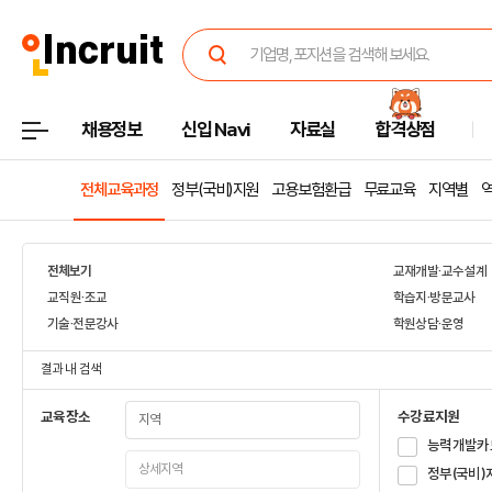
채용정보
신입 Navi
자료실
합격상점
전체교육과정
정부(국비)지원
고용보험환급
무료교육
지역별
전체보기
교재개발·교수설계
교직원·조교
학습지·방문교사
기술·전문강사
학원상담·운영
결과 내 검색
교육장소
수강료지원
능력개발카
정부(국비)