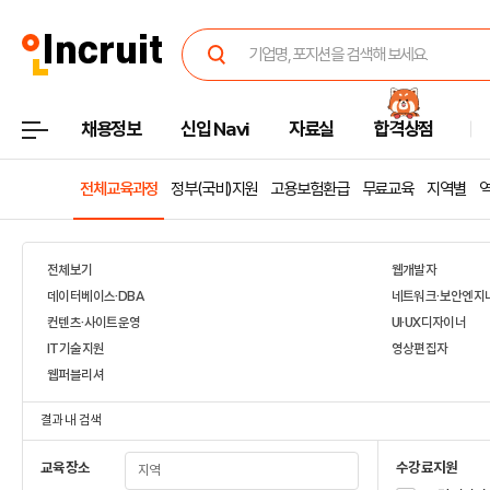
채용정보
신입 Navi
자료실
합격상점
전체교육과정
정부(국비)지원
고용보험환급
무료교육
지역별
전체보기
웹개발자
데이터베이스·DBA
네트워크·보안엔지
컨텐츠·사이트운영
UI·UX디자이너
IT기술지원
영상편집자
웹퍼블리셔
결과 내 검색
교육장소
수강료지원