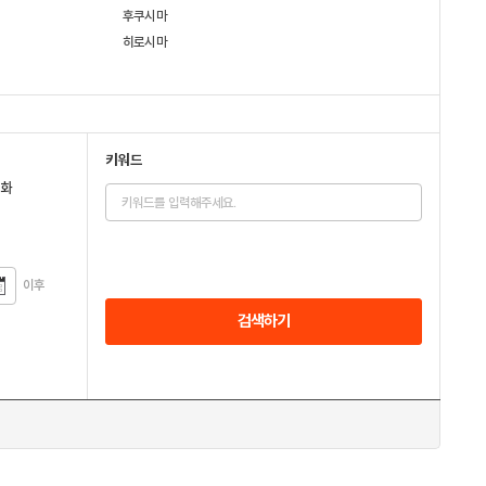
후쿠시마
히로시마
키워드
전화
이후
검색하기