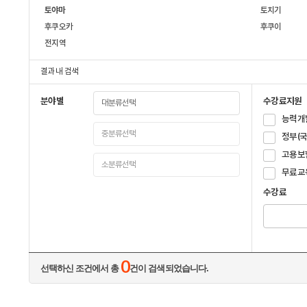
토야마
토치기
후쿠오카
후쿠이
전지역
결과 내 검색
분야별
수강료지원
능력개
정부(
고용보
무료교
수강료
0
선택하신 조건에서 총
건이 검색되었습니다.