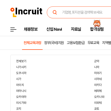
채용정보
신입 Navi
자료실
합격상점
전체교육과정
정부(국비)지원
고용보험환급
무료교육
지역별
전체보기
군마
나가사키
나라
도쿠시마
미야기
시가
시마네
아이치
아키다
야마나시
에히메
오카야마
오키나와
이시가와
이와테
코지
쿄토