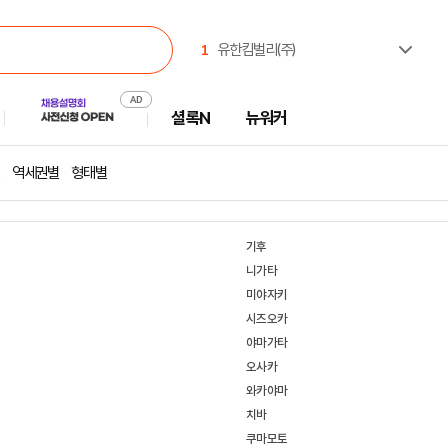
1
유한킴벌리(주)
2
(주)셀트리온제약
3
한국산업인력공단
셜록N
뉴워커
4
한국고용노동교육원
5
주식회사 캠코에프엠씨
6
한국부동산원
역세권별
형태별
7
진주시시설관리공단
8
한국공항공사
9
중앙대학교
기후
10
극지연구소
니가타
미야자키
시즈오카
야마가타
오사카
와카야마
치바
쿠마모토