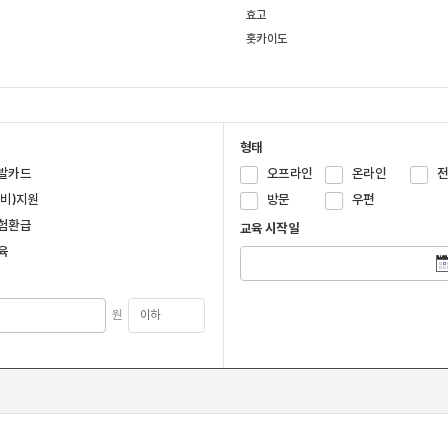
효고
홋카이도
형태
발카드
오프라인
온라인
국비)지원
방문
우편
험환급
교육 시작일
육
원