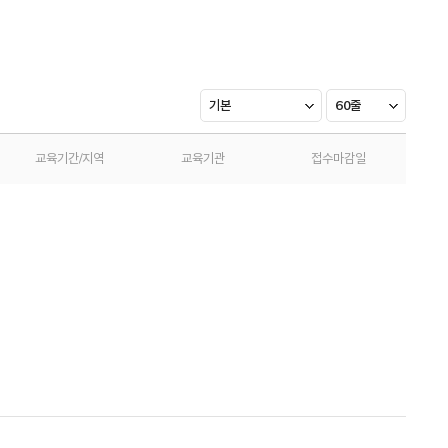
기본
60줄
교육기간/지역
교육기관
접수마감일