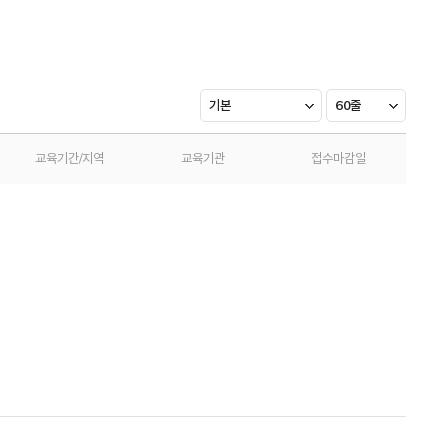
기본
60줄
교육기간/지역
교육기관
접수마감일