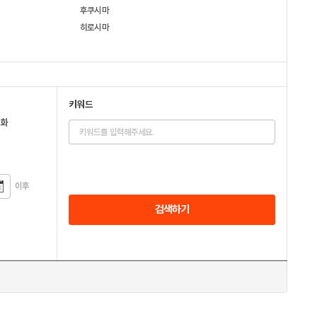
후쿠시마
히로시마
키워드
전화
이후
검색하기