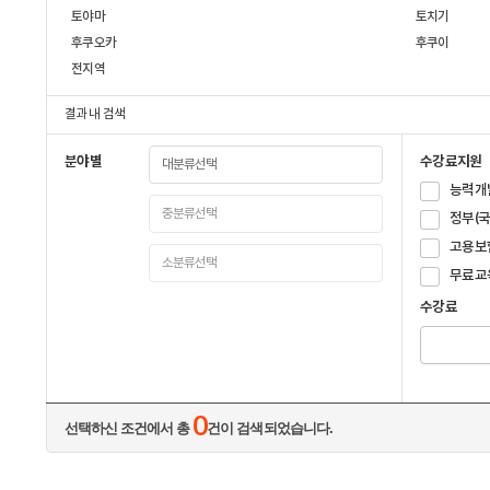
토야마
토치기
후쿠오카
후쿠이
전지역
결과 내 검색
분야별
수강료지원
능력개
정부(
고용보
무료교
수강료
0
선택하신 조건에서 총
건이 검색되었습니다.