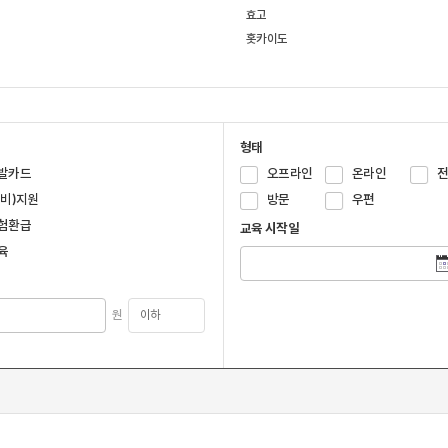
효고
홋카이도
형태
발카드
오프라인
온라인
국비)지원
방문
우편
험환급
교육 시작일
육
원