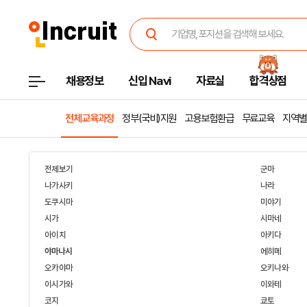
채용정보
신입 Navi
자료실
합격상점
전체교육과정
정부(국비)지원
고용보험환급
무료교육
지역별
전체보기
군마
나가사키
나라
도쿠시마
미야기
시가
시마네
아이치
아키다
야마나시
에히메
오카야마
오키나와
이시가와
이와테
코지
쿄토