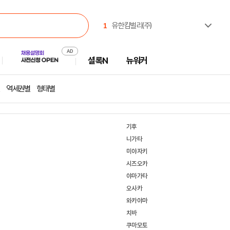
1
유한킴벌리(주)
2
(주)셀트리온제약
3
한국고용노동교육원
셜록N
뉴워커
4
주식회사 캠코에프엠씨
5
한국부동산원
6
한국산업인력공단
역세권별
형태별
7
진주시시설관리공단
8
한국공항공사
9
중앙대학교
기후
10
극지연구소
니가타
미야자키
시즈오카
야마가타
오사카
와카야마
치바
쿠마모토