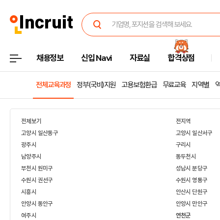
채용정보
신입 Navi
자료실
합격상점
전체교육과정
정부(국비)지원
고용보험환급
무료교육
지역별
전체보기
전지역
고양시 일산동구
고양시 일산서구
광주시
구리시
남양주시
동두천시
부천시 원미구
성남시 분당구
수원시 권선구
수원시 영통구
시흥시
안산시 단원구
안양시 동안구
안양시 만안구
여주시
연천군