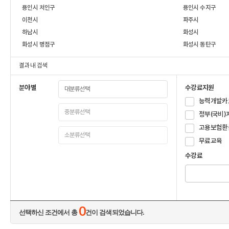
용인시 처인구
용인시 수지구
이천시
파주시
하남시
화성시
화성시 병점구
화성시 동탄구
결과 내 검색
분야별
수강료지원
능력개발카
정부(국비)
고용보험환
무료교육
수강료
0
선택하신 조건에서 총
건이 검색되었습니다.