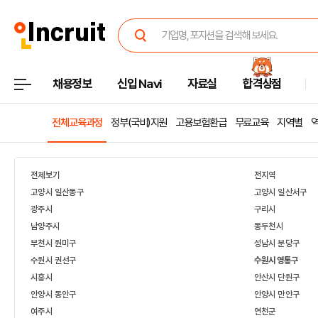
채용정보
신입 Navi
자료실
합격상점
전체교육과정
정부(국비)지원
고용보험환급
무료교육
지역별
전체보기
전지역
고양시 일산동구
고양시 일산서구
광주시
구리시
남양주시
동두천시
부천시 원미구
성남시 분당구
수원시 권선구
수원시 영통구
시흥시
안산시 단원구
안양시 동안구
안양시 만안구
여주시
연천군