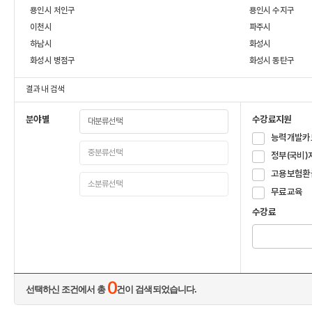
용인시 처인구
용인시 수지구
이천시
파주시
하남시
화성시
화성시 병점구
화성시 동탄구
결과 내 검색
분야별
수강료지원
능력개발카
정부(국비)
고용보험환
무료교육
수강료
0
선택하신 조건에서 총
건이 검색되었습니다.