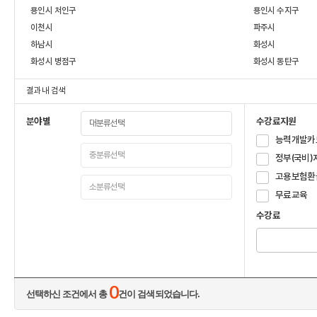
용인시 처인구
용인시 수지구
이천시
파주시
하남시
화성시
화성시 병점구
화성시 동탄구
결과 내 검색
분야별
수강료지원
능력개발카
정부(국비)
고용보험환
무료교육
수강료
0
선택하신 조건에서 총
건이 검색되었습니다.