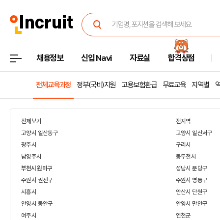
채용정보
신입 Navi
자료실
합격상점
전체교육과정
정부(국비)지원
고용보험환급
무료교육
지역별
전체보기
전지역
고양시 일산동구
고양시 일산서구
광주시
구리시
남양주시
동두천시
부천시 원미구
성남시 분당구
수원시 권선구
수원시 영통구
시흥시
안산시 단원구
안양시 동안구
안양시 만안구
여주시
연천군