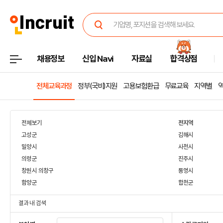
채용정보
신입 Navi
자료실
합격상점
전체교육과정
정부(국비)지원
고용보험환급
무료교육
지역별
전체보기
전지역
고성군
김해시
밀양시
사천시
의령군
진주시
창원시 의창구
통영시
함양군
합천군
결과 내 검색