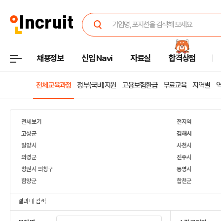
채용정보
신입 Navi
자료실
합격상점
전체교육과정
정부(국비)지원
고용보험환급
무료교육
지역별
전체보기
전지역
고성군
김해시
밀양시
사천시
의령군
진주시
창원시 의창구
통영시
함양군
합천군
결과 내 검색