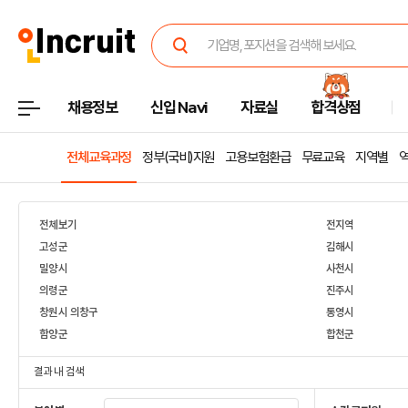
채용정보
신입 Navi
자료실
합격상점
전체교육과정
정부(국비)지원
고용보험환급
무료교육
지역별
전체보기
전지역
고성군
김해시
밀양시
사천시
의령군
진주시
창원시 의창구
통영시
함양군
합천군
결과 내 검색